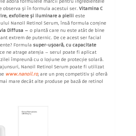
ele adoră formulele mărcii pentru ingredientele
e observa și în formula acestui ser.
Vitamina C
ire, exfoliere și iluminare a pielii
este
ului Nanoil Retinol Serum, însă formula conține
via Diffusa –
o plantă care nu este atât de bine
ant extrem de puternic. De ce acest ser facial
urente? Formula
super-ușoară, cu capacitate
ce ne atrage atenția – serul poate fi aplicat
zilei împreună cu o loțiune de protecție solară.
ajunsuri, Nanoil Retinol Serum poate fi utilizat
 pe
www.nanoil.ro
,
are un preț competitiv și oferă
mai mare decât alte produse pe bază de retinol