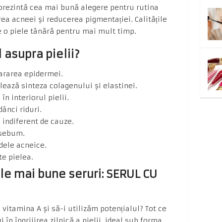
eprezintă cea mai bună alegere pentru rutina
ea acneei și reducerea pigmentației. Calitățile
 o piele tânără pentru mai mult timp.
 asupra pielii?
pararea epidermei.
lează sinteza colagenului și elastinei.
în interiorul pielii.
ânci riduri.
indiferent de cauze.
 sebum.
dele acneice.
te pielea.
ele mai bune seruri: SERUL CU
itamina A și să-i utilizăm potențialul? Tot ce
i în îngrijirea zilnică a pielii, ideal sub forma