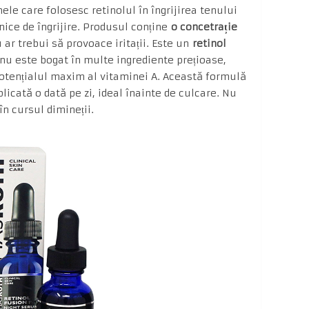
le care folosesc retinolul în îngrijirea tenului
nice de îngrijire. Produsul conține
o concetrație
u ar trebui să provoace iritații. Este un
retinol
 nu este bogat în multe ingrediente prețioase,
potențialul maxim al vitaminei A. Această formulă
plicată o dată pe zi, ideal înainte de culcare. Nu
n cursul dimineții.