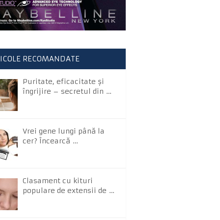
ICOLE RECOMANDATE
Puritate, eficacitate și
îngrijire – secretul din …
Vrei gene lungi până la
cer? Încearcă …
Clasament cu kituri
populare de extensii de …