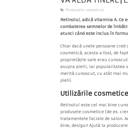
Produsele cosmetice
Retinolul, adică vitamina A. Ce e
combaterea semnelor de îmbătrân
atunci când este inclus în formu
Chiar dacă unele persoane cred 
cosmetică, acesta a fost, de fapt
proprietățile sale erau cunoscut
asupra pielii, iar popularitatea 
merită cunoscut, cu atât mai mu
pielii.
Utilizările cosmetice
Retinolul este cel mai bine cunos
produsele cosmetice (de ex. crem
tratamentele faciale de salon. Ac
bine, desigur! Ajută la producer