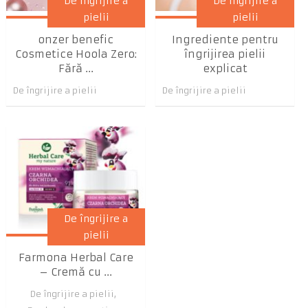
De îngrijire a
De îngrijire a
pielii
pielii
onzer benefic
Ingrediente pentru
Cosmetice Hoola Zero:
îngrijirea pielii
Fără ...
explicat
De îngrijire a pielii
De îngrijire a pielii
De îngrijire a
pielii
Farmona Herbal Care
– Cremă cu ...
De îngrijire a pielii
,