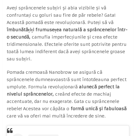
Aveți sprâncenele subțiri și abia vizibile și vă
confruntați cu goluri sau fire de păr rebele? Gata!
Această pomadă este revoluționară. Puteți să vă
îmbunătățiți frumusețea naturală a sprâncenelor într-
o secundă,
camufla imperfecțiunile și crea efecte
tridimensionale. Efectele oferite sunt potrivite pentru
toată lumea indiferent dacă aveți sprâncenele groase
sau subțiri.
Pomada cremoasă Nanobrow se asigură că
sprâncenele dumneavoastră sunt întotdeauna perfect
umplute. Formula revoluționară
alunecă perfect la
nivelul sprâncenelor,
creând efecte de machiaj
accentuate, dar nu exagerate. Gata cu sprâncenele
rebele! Acestea vor căpăta o
formă unică și fabuloasă
care vă va oferi mai multă încredere de sine.