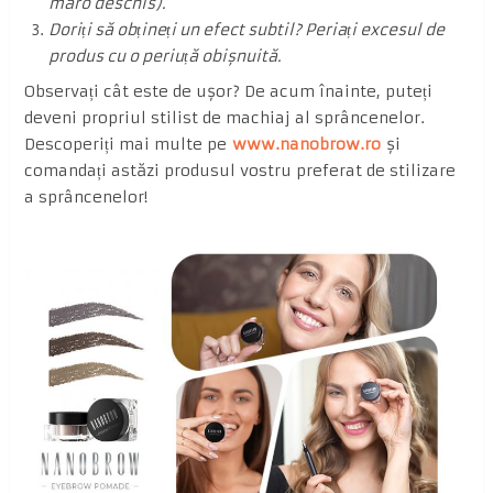
maro deschis).
Doriți să obțineți un efect subtil? Periați excesul de
produs cu o periuță obișnuită.
Observați cât este de ușor? De acum înainte, puteți
deveni propriul stilist de machiaj al sprâncenelor.
Descoperiți mai multe pe
www.nanobrow.ro
și
comandați astăzi produsul vostru preferat de stilizare
a sprâncenelor!