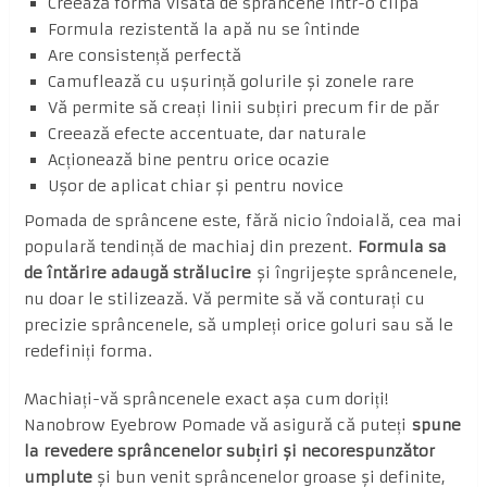
Creează forma visată de sprâncene într-o clipă
Formula rezistentă la apă nu se întinde
Are consistență perfectă
Camuflează cu ușurință golurile și zonele rare
Vă permite să creați linii subțiri precum fir de păr
Creează efecte accentuate, dar naturale
Acționează bine pentru orice ocazie
Ușor de aplicat chiar și pentru novice
Pomada de sprâncene este, fără nicio îndoială, cea mai
populară tendință de machiaj din prezent.
Formula sa
de întărire adaugă strălucire
și îngrijește sprâncenele,
nu doar le stilizează. Vă permite să vă conturați cu
precizie sprâncenele, să umpleți orice goluri sau să le
redefiniți forma.
Machiați-vă sprâncenele exact așa cum doriți!
Nanobrow Eyebrow Pomade vă asigură că puteți
spune
la revedere sprâncenelor subțiri și necorespunzător
umplute
și bun venit sprâncenelor groase și definite,