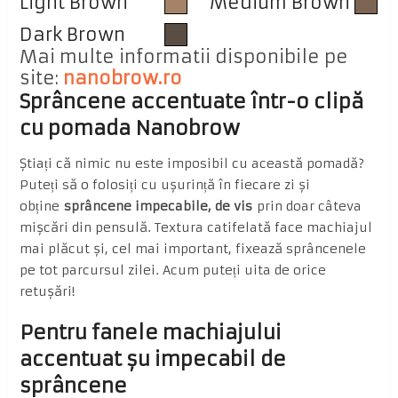
Light Brown
Medium Brown
Dark Brown
Mai multe informatii disponibile pe
site:
nanobrow.ro
Sprâncene accentuate într-o clipă
cu pomada Nanobrow
Știați că nimic nu este imposibil cu această pomadă?
Puteți să o folosiți cu ușurință în fiecare zi și
obține
sprâncene impecabile, de vis
prin doar câteva
mișcări din pensulă. Textura catifelată face machiajul
mai plăcut și, cel mai important, fixează sprâncenele
pe tot parcursul zilei. Acum puteți uita de orice
retușări!
Pentru fanele machiajului
accentuat șu impecabil de
sprâncene