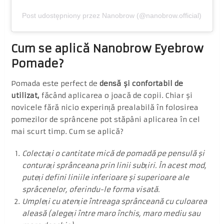
Post udostępniony przez Nanobrow (@nanobrow.official)
Cum se aplică Nanobrow Eyebrow
Pomade?
Pomada este perfect de
densă și confortabil de
utilizat,
făcând aplicarea o joacă de copii. Chiar și
novicele fără nicio experință prealabilă în folosirea
pomezilor de sprâncene pot stăpâni aplicarea în cel
mai scurt timp. Cum se aplică?
Colectați o cantitate mică de pomadă pe pensulă și
conturați sprânceana prin linii subțiri. În acest mod,
puteți defini liniile inferioare și superioare ale
sprâcenelor, oferindu-le forma visată.
Umpleți cu atenție întreaga sprânceană cu culoarea
aleasă (alegeți între maro închis, maro mediu sau