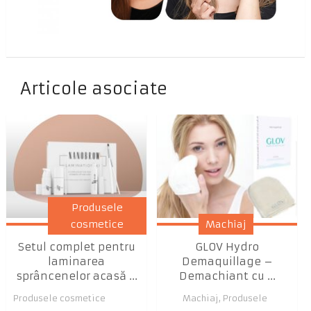
Articole asociate
Produsele
cosmetice
Machiaj
Setul complet pentru
GLOV Hydro
laminarea
Demaquillage –
sprâncenelor acasă ...
Demachiant cu ...
Produsele cosmetice
Machiaj
,
Produsele