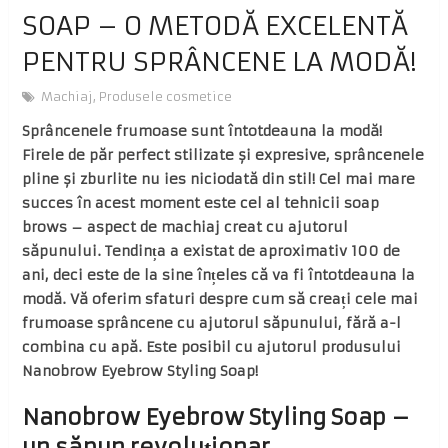
SOAP – O METODĂ EXCELENTĂ
PENTRU SPRÂNCENE LA MODĂ!
Machiaj
,
Produsele cosmetice
Sprâncenele frumoase sunt întotdeauna la modă!
Firele de păr perfect stilizate și expresive, sprâncenele
pline și zburlite nu ies niciodată din stil! Cel mai mare
succes în acest moment este cel al tehnicii soap
brows – aspect de machiaj creat cu ajutorul
săpunului. Tendința a existat de aproximativ 100 de
ani, deci este de la sine înțeles că va fi întotdeauna la
modă. Vă oferim sfaturi despre cum să creați cele mai
frumoase sprâncene cu ajutorul săpunului, fără a-l
combina cu apă. Este posibil cu ajutorul produsului
Nanobrow Eyebrow Styling Soap!
Nanobrow Eyebrow Styling Soap –
un săpun revoluționar