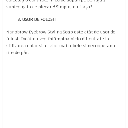
colectați o cantitate mică de săpun pe periuță și
sunteți gata de plecare! Simplu, nu-i așa?
3. UȘOR DE FOLOSIT
Nanobrow Eyebrow Styling Soap este atât de ușor de
folosit încât nu veți întâmpina nicio dificultate la
stilizarea chiar și a celor mai rebele și necooperante
fire de păr!