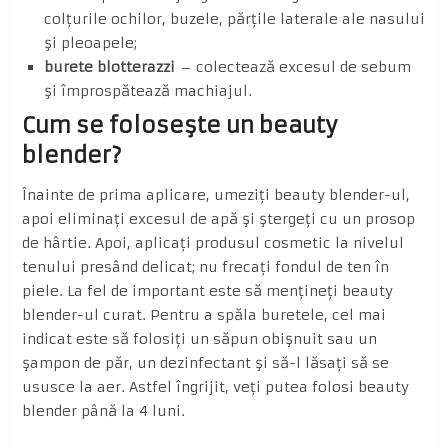
colţurile ochilor, buzele, părţile laterale ale nasului
şi pleoapele;
burete blotterazzi
– colectează excesul de sebum
şi împrospătează machiajul.
Cum se foloseşte un beauty
blender?
Înainte de prima aplicare, umeziţi beauty blender-ul,
apoi eliminaţi excesul de apă şi ştergeţi cu un prosop
de hârtie. Apoi, aplicaţi produsul cosmetic la nivelul
tenului presând delicat; nu frecaţi fondul de ten în
piele. La fel de important este să menţineţi beauty
blender-ul curat. Pentru a spăla buretele, cel mai
indicat este să folosiţi un săpun obişnuit sau un
şampon de păr, un dezinfectant şi să-l lăsaţi să se
ususce la aer. Astfel îngrijit, veţi putea folosi beauty
blender până la 4 luni.