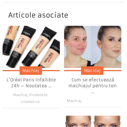
Articole asociate
Machiaj
Machiaj
L’Oréal Paris Infallible
Cum se efectuează
24h – Noutatea ...
machiajul pentru ten
...
Machiaj
,
Produsele
Machiaj
cosmetice