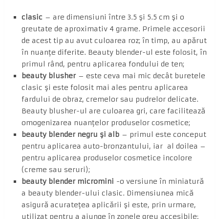
clasic
– are dimensiuni între 3.5 şi 5.5 cm şi o
greutate de aproximativ 4 grame. Primele accesorii
de acest tip au avut culoarea roz; în timp, au apărut
în nuanţe diferite. Beauty blender-ul este folosit, în
primul rând, pentru aplicarea fondului de ten;
beauty blusher
– este ceva mai mic decât buretele
clasic şi este folosit mai ales pentru aplicarea
fardului de obraz, cremelor sau pudrelor delicate.
Beauty blusher-ul are culoarea gri, care facilitează
omogenizarea nuanţelor produselor cosmetice;
beauty blender negru şi alb
– primul este conceput
pentru aplicarea auto-bronzantului, iar al doilea –
pentru aplicarea produselor cosmetice incolore
(creme sau seruri);
beauty blender micromini
-o versiune în miniatură
a beauty blender-ului clasic. Dimensiunea mică
asigură acurateţea aplicării şi este, prin urmare,
utilizat pentru a ajunge în zonele greu accesibile: